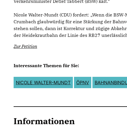
Verkehrsminister Detlef Tabbert (BSW) kalt.“
Nicole Walter-Mundt (CDU) fordert: „Wenn die BSW-
Crumbach glaubwürdig für eine Stärkung der Bahnv
stehen sollen, dann ist Korrektur und zügige Abkeh
der Heidekrautbahn der Linie des RB27 unerlässlich
Zur Petition
Interessante Themen für Sie:
NICOLE WALTER-MUNDT
ÖPNV
BAHNANBIND
Informationen