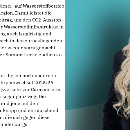
esel- auf Wasserstoffbetrieb
egion. Damit leistet die
eitrag, um den CO2-Ausstoß
 Wasserstoffinfrastruktur in
ng auch langfristig und
 sich in den zurückliegenden
mer wieder stark gemacht.
der Stammstrecke endlich an
b mit diesen hochmodernen
Fahrplanwechsel 2025/26
gsverkehr zur Caravanserei
 sogar ganz weg. Die
 und jene auf den
ehr knapp und enttäuschend
n, die sich gegen diese
Brandenburgs