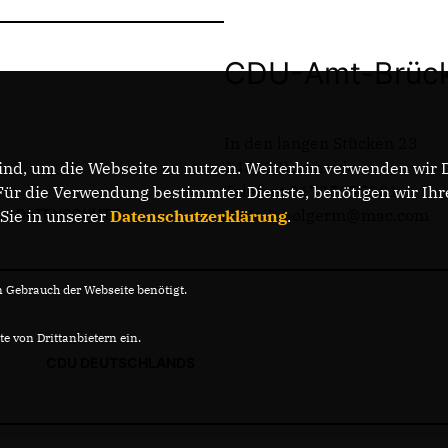
CDU-Amt-Brüc
In den langen Stücken 23
14822 Borkheide
nd, um die Webseite zu nutzen. Weiterhin verwenden wir Di
Telefon: 01725375081
r die Verwendung bestimmter Dienste, benötigen wir Ihre 
DATENSCHUTZ
E-Mail: holgerm@mac.com
 Sie in unserer
Datenschutzerklärung
.
Gebrauch der Webseite benötigt.
e von Drittanbietern ein.
CDU DEUTSCHLANDS