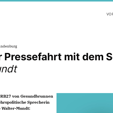
VO
randenburg
 Pressefahrt mit dem 
undt
er RB27 von Gesundbrunnen
ehrspolitische Sprecherin
e Walter-Mundt: