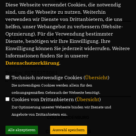
IMPRESSUM
Diese Webseite verwendet Cookies, die notwendig
BORKHEIDE
sind, um die Webseite zu nutzen. Weiterhin
BORKWALDE
DATENSCHUTZ
verwenden wir Dienste von Drittanbietern, die uns
NEUENDORF
helfen, unser Webangebot zu verbessern (Website-
BAITZ
Optmierung). Für die Verwendung bestimmter
CDU-Amt-Brück
ALT BORK
Dienste, benötigen wir Ihre Einwilligung. Ihre
DEUTSCH BORK
Einwilligung können Sie jederzeit widerrufen. Weitere
Informationen finden Sie in unserer
In den langen Stücken 23
Mitmachen
Datenschutzerklärung
.
14822 Borkheide
BERLIN BRANDENBURG BEI FACEBOOK
Telefon: 01725375081
Ich bin dafür
Technisch notwendige Cookies (
Übersicht
)
E-Mail: holgerm@mac.com
Die notwendigen Cookies werden allein für den
ordnungsgemäßen Gebrauch der Webseite benötigt.
Cookies von Drittanbietern (
Übersicht
)
CDU POTSDAM-MITTELMARK
Zur Optimierung unserer Webseite binden wir Dienste und
Angebote von Drittanbietern ein.
CDU BRANDENBURG
Alle akzeptieren
Auswahl speichern
CDU DEUTSCHLANDS