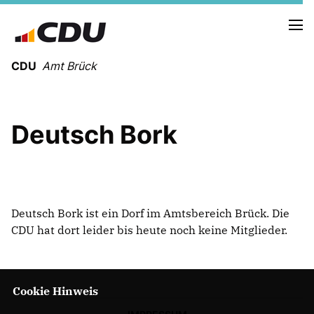
CDU
Amt Brück
HOLGER MEYER
Deutsch Bork
OTTHEINER KLEINERÜSCHKAMP
PHILIPP KONOPKA
NEUIGKEITEN
Erklärt in 12 Min Gaskraftwerke
Deutsch Bork ist ein Dorf im Amtsbereich Brück. Die
PRESSE
CDU hat dort leider bis heute noch keine Mitglieder.
TERMINE
Cookie Hinweis
BRÜCK
LINTHE