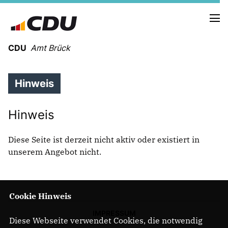
CDU
Amt Brück
Hinweis
HOLGER MEYER
OTTHEINER KLEINERÜSCHKAMP
PHILIPP KONOPKA
Hinweis
Diese Seite ist derzeit nicht aktiv oder existiert in
NEUIGKEITEN
unserem Angebot nicht.
Erklärt in 12 Min Gaskraftwerke
PRESSE
TERMINE
Cookie Hinweis
BRÜCK
IMPRESSUM
Diese Webseite verwendet Cookies, die notwendig
LINTHE