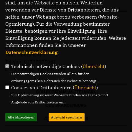
sind, um die Webseite zu nutzen. Weiterhin
DATENSCHUTZ
BORKHEIDE
verwenden wir Dienste von Drittanbietern, die uns
BORKWALDE
helfen, unser Webangebot zu verbessern (Website-
NEUENDORF
Optmierung). Für die Verwendung bestimmter
CDU-Amt-Brück
BAITZ
Dienste, benötigen wir Ihre Einwilligung. Ihre
ALT BORK
Einwilligung können Sie jederzeit widerrufen. Weitere
DEUTSCH BORK
Informationen finden Sie in unserer
In den langen Stücken 23
Datenschutzerklärung
.
14822 Borkheide
Mitmachen
Telefon: 01725375081
Technisch notwendige Cookies (
Übersicht
)
BERLIN BRANDENBURG BEI FACEBOOK
E-Mail: holgerm@mac.com
Ich bin dafür
Die notwendigen Cookies werden allein für den
ordnungsgemäßen Gebrauch der Webseite benötigt.
Cookies von Drittanbietern (
Übersicht
)
CDU POTSDAM-MITTELMARK
Zur Optimierung unserer Webseite binden wir Dienste und
Angebote von Drittanbietern ein.
CDU BRANDENBURG
Alle akzeptieren
Auswahl speichern
CDU DEUTSCHLANDS