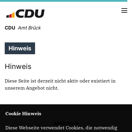
CDU
Amt Brück
Hinweis
HOLGER MEYER
OTTHEINER KLEINERÜSCHKAMP
PHILIPP KONOPKA
Hinweis
Diese Seite ist derzeit nicht aktiv oder existiert in
NEUIGKEITEN
unserem Angebot nicht.
Erklärt in 12 Min Gaskraftwerke
PRESSE
TERMINE
Cookie Hinweis
BRÜCK
IMPRESSUM
Diese Webseite verwendet Cookies, die notwendig
LINTHE