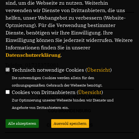
sind, um die Webseite zu nutzen. Weiterhin
DATENSCHUTZ
BORKHEIDE
verwenden wir Dienste von Drittanbietern, die uns
BORKWALDE
helfen, unser Webangebot zu verbessern (Website-
NEUENDORF
Optmierung). Für die Verwendung bestimmter
CDU-Amt-Brück
BAITZ
Dienste, benötigen wir Ihre Einwilligung. Ihre
ALT BORK
Einwilligung können Sie jederzeit widerrufen. Weitere
DEUTSCH BORK
Informationen finden Sie in unserer
In den langen Stücken 23
Datenschutzerklärung
.
14822 Borkheide
Mitmachen
Telefon: 01725375081
Technisch notwendige Cookies (
Übersicht
)
BERLIN BRANDENBURG BEI FACEBOOK
E-Mail: holgerm@mac.com
Ich bin dafür
Die notwendigen Cookies werden allein für den
ordnungsgemäßen Gebrauch der Webseite benötigt.
Cookies von Drittanbietern (
Übersicht
)
CDU POTSDAM-MITTELMARK
Zur Optimierung unserer Webseite binden wir Dienste und
Angebote von Drittanbietern ein.
CDU BRANDENBURG
Alle akzeptieren
Auswahl speichern
CDU DEUTSCHLANDS