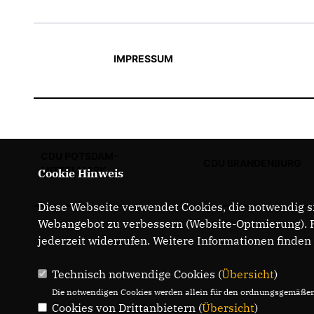
IMPRESSUM
CDU POTSDAM-
CDU BRANDENBURG
MITTELMARK
Cookie Hinweis
Diese Webseite verwendet Cookies, die notwendig si
Webangebot zu verbessern (Website-Optmierung). Fü
jederzeit widerrufen. Weitere Informationen finden
Technisch notwendige Cookies (
Übersicht
)
Die notwendigen Cookies werden allein für den ordnungsgemäßen 
Cookies von Drittanbietern (
Übersicht
)